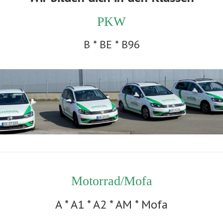
PKW
B * BE * B96
Motorrad/Mofa
A * A1 * A2 * AM * Mofa